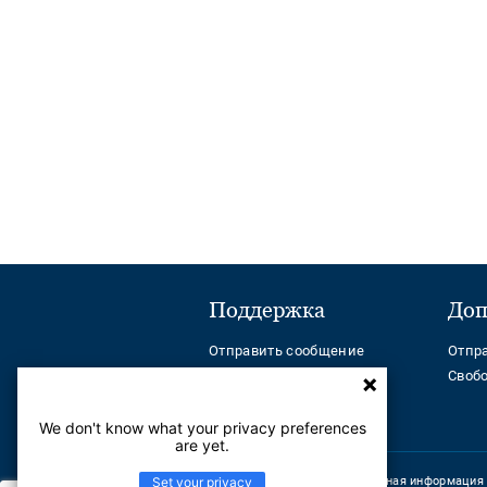
Поддержка
Доп
Отправить сообщение
Отпр
Телефон:
Своб
+ 7(7172) 790099
Help Center
We don't know what your privacy preferences
are yet.
Set your privacy
Корпоративная информация