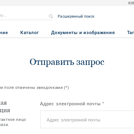
B2B
Расширенный поиск
ние
Каталог
Документы и изображения
Ta
Отправить запрос
ые поля отмечены звездочками
(*)
ная
Адрес электронной почты
*
ция
тактное лицо
каза.