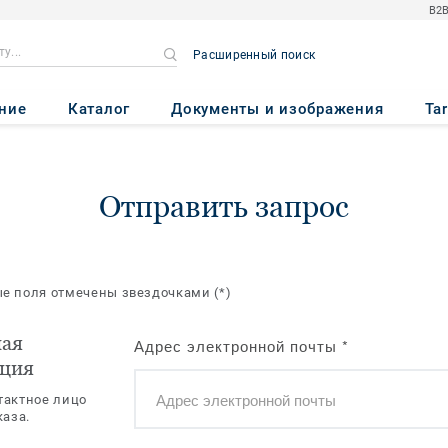
B2B
Расширенный поиск
ние
Каталог
Документы и изображения
Ta
Отправить запрос
ые поля отмечены звездочками
(*)
ная
Адрес электронной почты
*
ция
тактное лицо
каза.