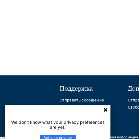
Поддержка
Доп
Отправить сообщение
Отпр
Телефон:
Своб
+ 7(7172) 790099
Help Center
We don't know what your privacy preferences
are yet.
Set your privacy
Корпоративная информация